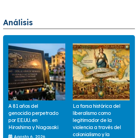
Análisis
A 81 años del
La farsa histórica del
genocidio perpetrado
liberalismo como
por EE.UU. en
legitimador de la
Hiroshima y Nagasaki
violencia a través del
colonialismo y la
Agosto 6, 2026