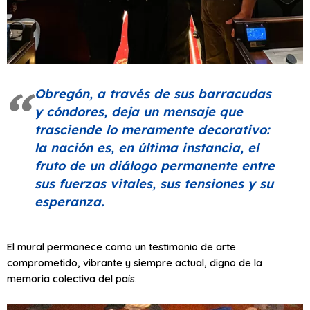
Obregón, a través de sus barracudas
y cóndores, deja un mensaje que
trasciende lo meramente decorativo:
la nación es, en última instancia, el
fruto de un diálogo permanente entre
sus fuerzas vitales, sus tensiones y su
esperanza.
El mural permanece como un testimonio de arte
comprometido, vibrante y siempre actual, digno de la
memoria colectiva del país.