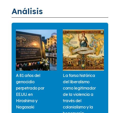
Análisis
A 81 años del
La farsa histórica
genocidio
del liberalismo
perpetrado por
como legitimador
EE.UU. en
de la violencia a
Hiroshima y
través del
Nagasaki
colonialismo y la