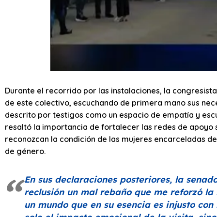
Durante el recorrido por las instalaciones, la congresis
de este colectivo, escuchando de primera mano sus nece
descrito por testigos como un espacio de empatía y esc
resaltó la importancia de fortalecer las redes de apoyo s
reconozcan la condición de las mujeres encarceladas d
de género.
En sus declaraciones posteriores, la senad
reclusión un mal rebaño que me reforzó la
un mundo que en su esencia es injusto con 