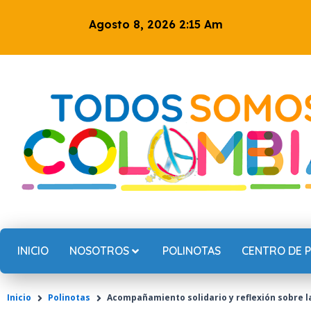
Ir
Agosto 8, 2026 2:15 Am
al
contenido
INICIO
NOSOTROS
POLINOTAS
CENTRO DE 
Inicio
Polinotas
Acompañamiento solidario y reflexión sobre l