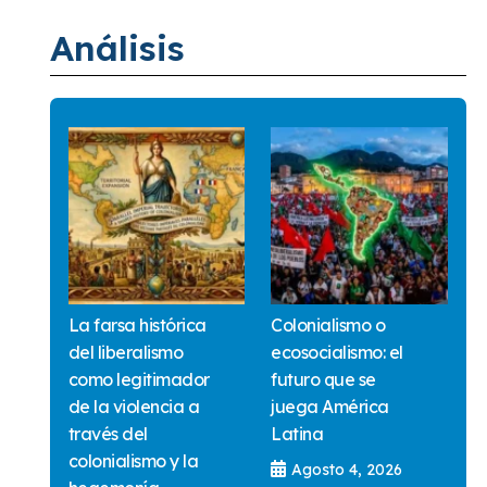
Análisis
La farsa histórica
Colonialismo o
del liberalismo
ecosocialismo: el
como legitimador
futuro que se
de la violencia a
juega América
través del
Latina
colonialismo y la
Agosto 4, 2026