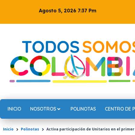
Ir
Agosto 5, 2026 7:37 Pm
al
contenido
INICIO
NOSOTROS
POLINOTAS
CENTRO DE 
Inicio
Polinotas
Activa participación de Unitarios en el primer