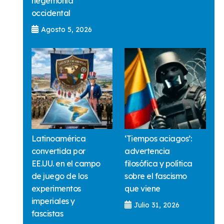
hegemonía
occidental
Agosto 5, 2026
Latinoamérica
‘Tiempos aciagos’:
convertida por
advertencia
EE.UU. en el campo
filosófica y política
de juego de los
sobre el fascismo
experimentos
que viene
imperiales y
Julio 31, 2026
fascistas