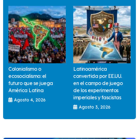
Colonialismo o
Latinoamérica
ecosocialismo: el
convertida por EE.UU.
futuro que se juega
en el campo de juego
América Latina
de los experimentos
imperiales y fascistas
Agosto 4, 2026
Agosto 3, 2026