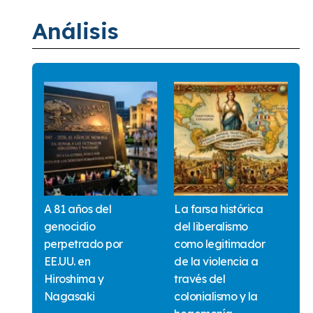
Análisis
A 81 años del
La farsa histórica
genocidio
del liberalismo
perpetrado por
como legitimador
EE.UU. en
de la violencia a
Hiroshima y
través del
Nagasaki
colonialismo y la