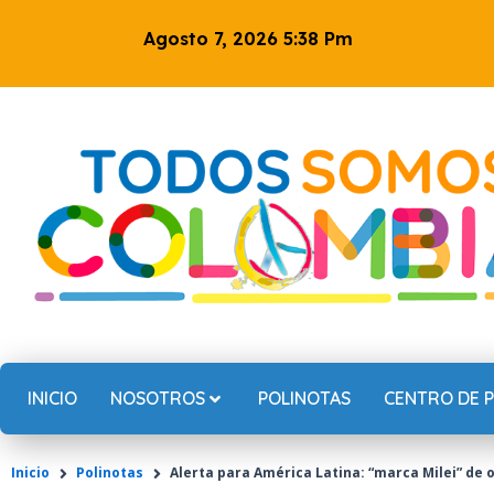
Ir
Agosto 7, 2026 5:38 Pm
al
contenido
INICIO
NOSOTROS
POLINOTAS
CENTRO DE 
Inicio
Polinotas
Alerta para América Latina: “marca Milei” de 