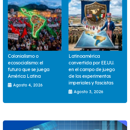
Colonialismo o
Latinoamérica
ecosocialismo: el
convertida por EE.UU.
futuro que se juega
en el campo de juego
América Latina
de los experimentos
imperiales y fascistas
Agosto 4, 2026
Agosto 3, 2026