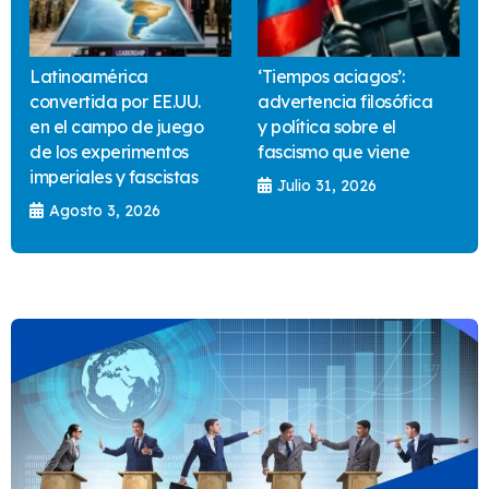
Latinoamérica
‘Tiempos aciagos’:
convertida por EE.UU.
advertencia filosófica
en el campo de juego
y política sobre el
de los experimentos
fascismo que viene
imperiales y fascistas
Julio 31, 2026
Agosto 3, 2026