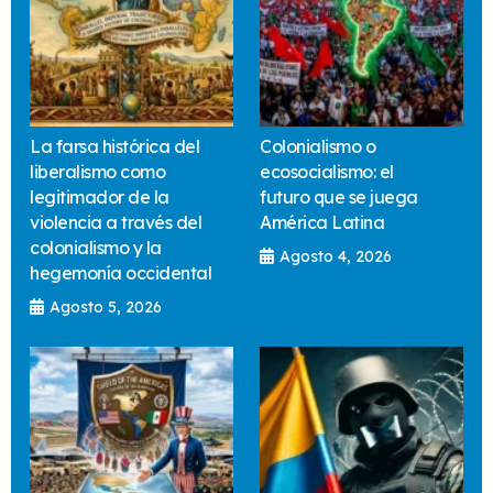
La farsa histórica del
Colonialismo o
liberalismo como
ecosocialismo: el
legitimador de la
futuro que se juega
violencia a través del
América Latina
colonialismo y la
Agosto 4, 2026
hegemonía occidental
Agosto 5, 2026