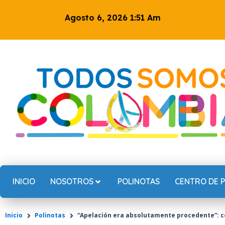
Ir
Agosto 6, 2026 1:51 Am
al
contenido
INICIO
NOSOTROS
POLINOTAS
CENTRO DE 
Inicio
Polinotas
“Apelación era absolutamente procedente”: co