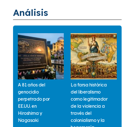
Análisis
A 81 años del
La farsa histórica
genocidio
del liberalismo
perpetrado por
como legitimador
EE.UU. en
de la violencia a
Hiroshima y
través del
Nagasaki
colonialismo y la