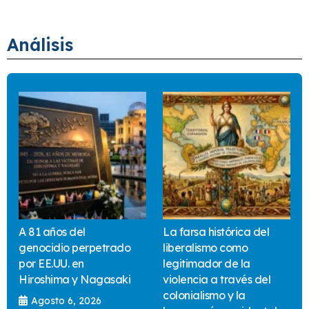
Análisis
A 81 años del
La farsa histórica del
genocidio perpetrado
liberalismo como
por EE.UU. en
legitimador de la
Hiroshima y Nagasaki
violencia a través del
colonialismo y la
Agosto 6, 2026