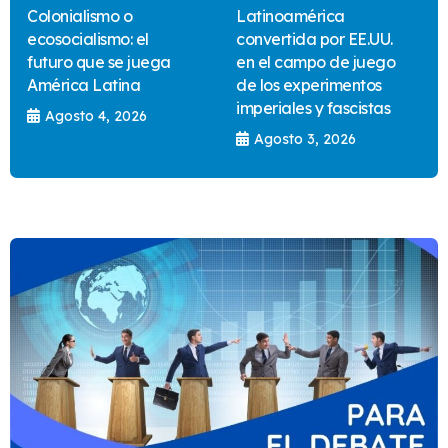
Colonialismo o
Latinoamérica
ecosocialismo: el
convertida por EE.UU.
futuro que se juega
en el campo de juego
América Latina
de los experimentos
imperiales y fascistas
Agosto 4, 2026
Agosto 3, 2026