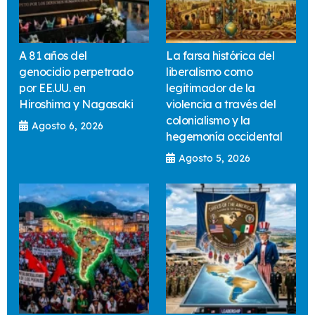
A 81 años del
La farsa histórica del
genocidio perpetrado
liberalismo como
por EE.UU. en
legitimador de la
Hiroshima y Nagasaki
violencia a través del
colonialismo y la
Agosto 6, 2026
hegemonía occidental
Agosto 5, 2026