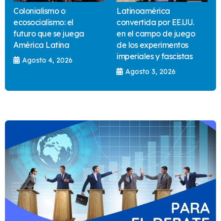
Colonialismo o
Latinoamérica
ecosocialismo: el
convertida por EE.UU.
futuro que se juega
en el campo de juego
América Latina
de los experimentos
imperiales y fascistas
Agosto 4, 2026
Agosto 3, 2026