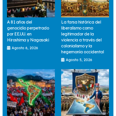
A 81 años del
La farsa histórica del
genocidio perpetrado
liberalismo como
por EE.UU. en
legitimador de la
Hiroshima y Nagasaki
violencia a través del
colonialismo y la
Agosto 6, 2026
hegemonía occidental
Agosto 5, 2026