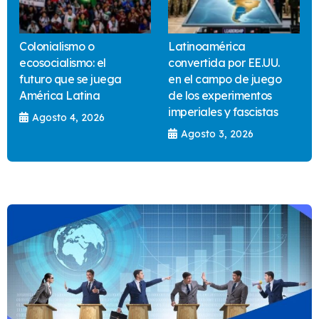
Colonialismo o
Latinoamérica
ecosocialismo: el
convertida por EE.UU.
futuro que se juega
en el campo de juego
América Latina
de los experimentos
imperiales y fascistas
Agosto 4, 2026
Agosto 3, 2026