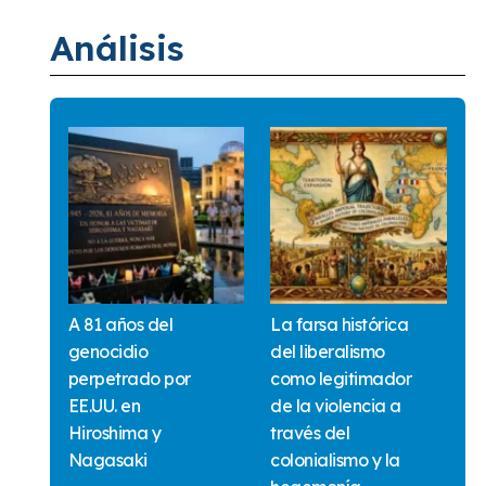
Análisis
A 81 años del
La farsa histórica
genocidio
del liberalismo
perpetrado por
como legitimador
EE.UU. en
de la violencia a
Hiroshima y
través del
Nagasaki
colonialismo y la