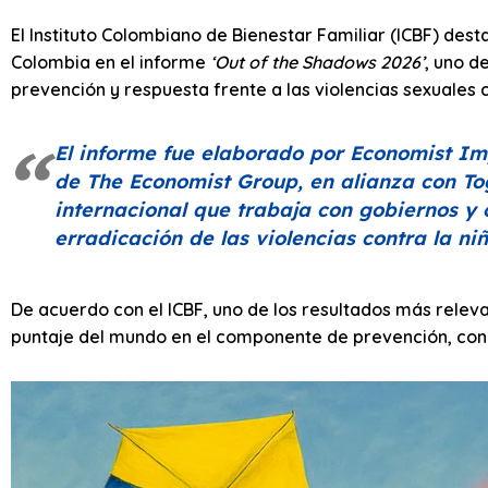
El Instituto Colombiano de Bienestar Familiar (ICBF) des
Colombia en el informe
‘Out of the Shadows 2026’
, uno d
prevención y respuesta frente a las violencias sexuales c
El informe fue elaborado por Economist Imp
de The Economist Group, en alianza con Tog
internacional que trabaja con gobiernos y 
erradicación de las violencias contra la niñ
De acuerdo con el ICBF, uno de los resultados más relev
puntaje del mundo en el componente de prevención, con u