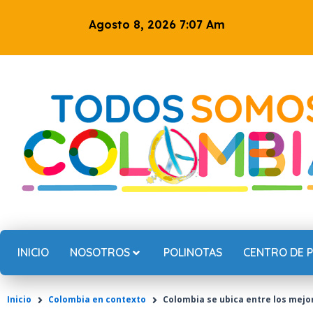
Ir
Agosto 8, 2026 7:07 Am
al
contenido
INICIO
NOSOTROS
POLINOTAS
CENTRO DE 
Inicio
Colombia en contexto
Colombia se ubica entre los mejo