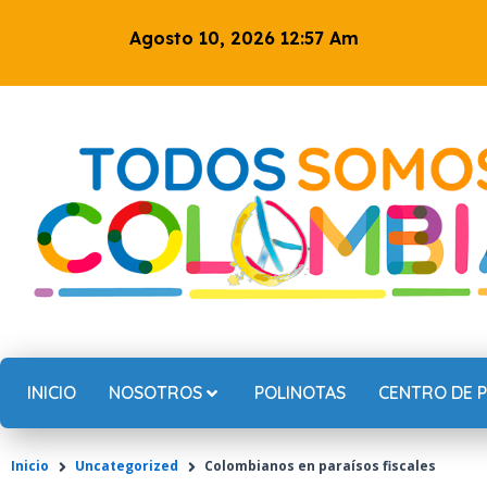
Ir
Agosto 10, 2026 12:57 Am
al
contenido
INICIO
NOSOTROS
POLINOTAS
CENTRO DE 
Inicio
Uncategorized
Colombianos en paraísos fiscales