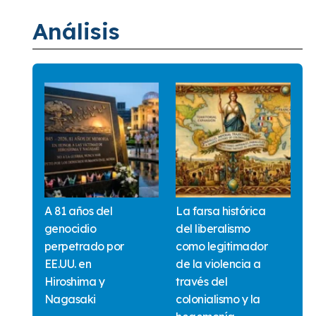
Análisis
A 81 años del
La farsa histórica
genocidio
del liberalismo
perpetrado por
como legitimador
EE.UU. en
de la violencia a
Hiroshima y
través del
Nagasaki
colonialismo y la