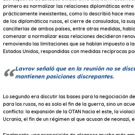
primero es normalizar las relaciones diplomáticas entre 
prácticamente inexistentes, como lo describió hace meses
de los diplomáticos rusos, el cierre de consulados, la su
cancillerías de ambos países, entre otras medidas, había
comenzar a normalizar esas relaciones decidieron reno
removiendo las limitaciones que se habían impuesto a la
Estados Unidos, respondidas con medidas recíprocas po
Lavrov señaló que en la reunión no se disc
mantienen posiciones discrepantes.
Lo segundo era discutir las bases para la negociación del 
para los rusos, no es solo el fin de la guerra, sino un a
conflicto: la expansión de la OTAN hacia el este, la viola
Ucrania, el fin de un régimen al que acusan de neonazi, 
Finalmente, una proposición de alcances mucho más amplio