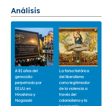
Análisis
A 81 años del
La farsa histórica
genocidio
del liberalismo
perpetrado por
como legitimador
EE.UU. en
de la violencia a
Hiroshima y
través del
Nagasaki
colonialismo y la