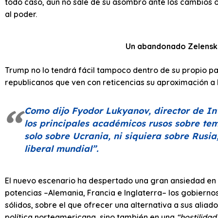
todo caso, aun no sale de su asombro ante los cambios 
al poder.
Un abandonado Zelensky
Trump no lo tendrá fácil tampoco dentro de su propio pa
republicanos que ven con reticencias su aproximación a
Como dijo Fyodor Lukyanov, director de Inv
los principales académicos rusos sobre tem
solo sobre Ucrania, ni siquiera sobre Rusia
liberal mundial”
.
El nuevo escenario ha despertado una gran ansiedad en 
potencias –Alemania, Francia e Inglaterra– los gobierno
sólidos, sobre el que ofrecer una alternativa a sus aliad
política norteamericana, sino también en una
“hostilidad