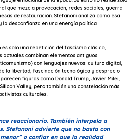
nguaje emocional de la época. Su éxito no reside solo
ural que mezcla provocación, redes sociales, guerra
omesas de restauración. Stefanoni analiza cómo esa
y la desconfianza en una energía política
es solo una repetición del fascismo clásico,
s actuales combinan elementos antiguos
ticomunismo) con lenguajes nuevos: cultura digital,
de la libertad, fascinación tecnológica y desprecio
aparecen figuras como Donald Trump, Javier Milei,
 Silicon Valley, pero también una constelación más
ctivistas culturales.
vance reaccionario. También interpela a
os. Stefanoni advierte que no basta con
 menor”
o confiar en que la realidad