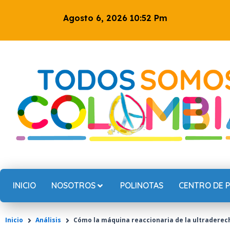
Ir
Agosto 6, 2026 10:52 Pm
al
contenido
INICIO
NOSOTROS
POLINOTAS
CENTRO DE 
Inicio
Análisis
Cómo la máquina reaccionaria de la ultraderecha