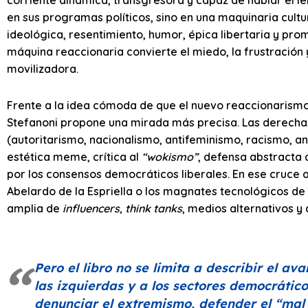
corriente dinámica, transgresora y capaz de hablar el le
en sus programas políticos, sino en una maquinaria cult
ideológica, resentimiento, humor, épica libertaria y pr
máquina reaccionaria convierte el miedo, la frustración 
movilizadora.
Frente a la idea cómoda de que el nuevo reaccionarismo 
Stefanoni propone una mirada más precisa. Las derecha
(autoritarismo, nacionalismo, antifeminismo, racismo, an
estética meme, crítica al
“wokismo”
, defensa abstracta 
por los consensos democráticos liberales. En ese cruce 
Abelardo de la Espriella o los magnates tecnológicos de
amplia de
influencers, think tanks
, medios alternativos y a
Pero el libro no se limita a describir el a
las izquierdas y a los sectores democrátic
denunciar el extremismo, defender el
“mal