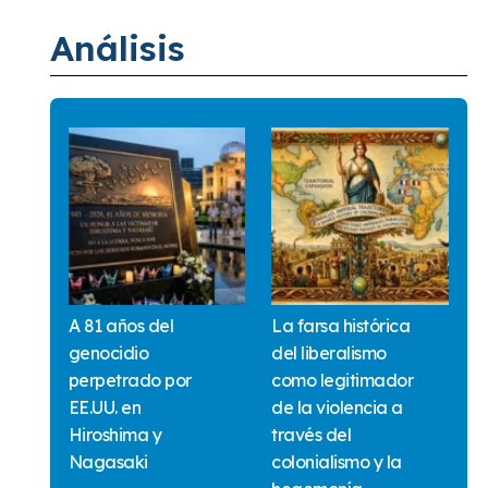
Análisis
A 81 años del
La farsa histórica
genocidio
del liberalismo
perpetrado por
como legitimador
EE.UU. en
de la violencia a
Hiroshima y
través del
Nagasaki
colonialismo y la