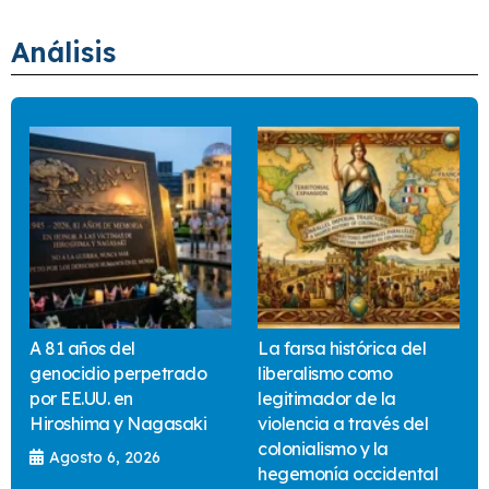
Análisis
A 81 años del
La farsa histórica del
genocidio perpetrado
liberalismo como
por EE.UU. en
legitimador de la
Hiroshima y Nagasaki
violencia a través del
colonialismo y la
Agosto 6, 2026
hegemonía occidental