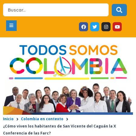
Ir
Search
al
...
contenido
F
T
I
Y
a
w
n
o
c
i
s
u
e
t
t
t
b
t
a
u
o
e
g
b
o
r
r
e
k
a
m
Inicio
Colombia en contexto
¿Cómo viven los habitantes de San Vicente del Caguán la X
Conferencia de las Farc?