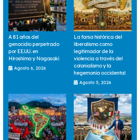
A 81 años del
La farsa histórica del
genocidio perpetrado
liberalismo como
por EE.UU. en
legitimador de la
Hiroshima y Nagasaki
violencia a través del
colonialismo y la
Agosto 6, 2026
hegemonía occidental
Agosto 5, 2026