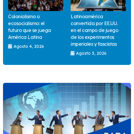
Colonialismo o
Latinoamérica
ecosocialismo: el
convertida por EE.UU.
futuro que se juega
en el campo de juego
América Latina
de los experimentos
imperiales y fascistas
Agosto 4, 2026
Agosto 3, 2026