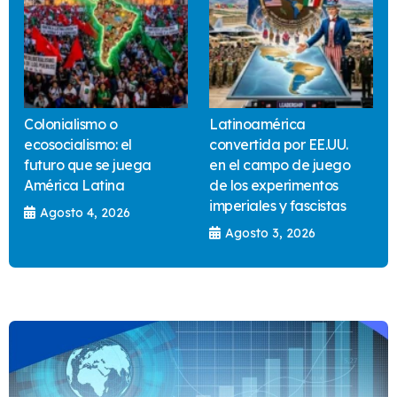
Colonialismo o
Latinoamérica
ecosocialismo: el
convertida por EE.UU.
futuro que se juega
en el campo de juego
América Latina
de los experimentos
imperiales y fascistas
Agosto 4, 2026
Agosto 3, 2026