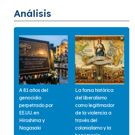
Análisis
A 81 años del
La farsa histórica
genocidio
del liberalismo
perpetrado por
como legitimador
EE.UU. en
de la violencia a
Hiroshima y
través del
Nagasaki
colonialismo y la