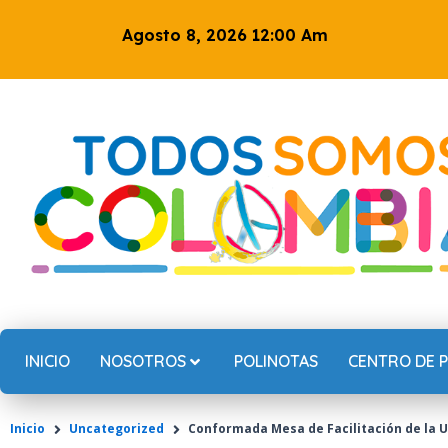
Ir
Agosto 8, 2026 12:00 Am
al
contenido
INICIO
NOSOTROS
POLINOTAS
CENTRO DE 
Inicio
Uncategorized
Conformada Mesa de Facilitación de la 