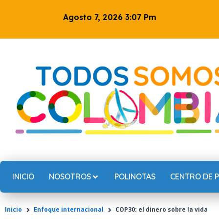
Ir
Agosto 7, 2026 3:07 Pm
al
contenido
INICIO
NOSOTROS
POLINOTAS
CENTRO DE 
Inicio
Enfoque internacional
COP30: el dinero sobre la vida