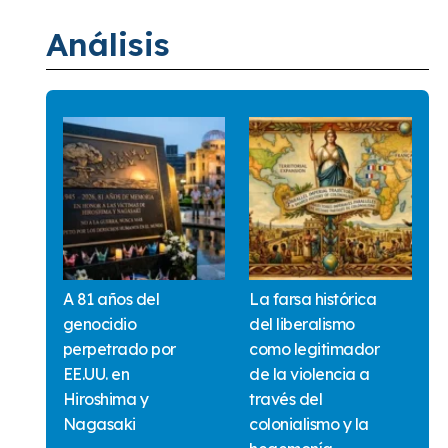
Análisis
A 81 años del
La farsa histórica
genocidio
del liberalismo
perpetrado por
como legitimador
EE.UU. en
de la violencia a
Hiroshima y
través del
Nagasaki
colonialismo y la