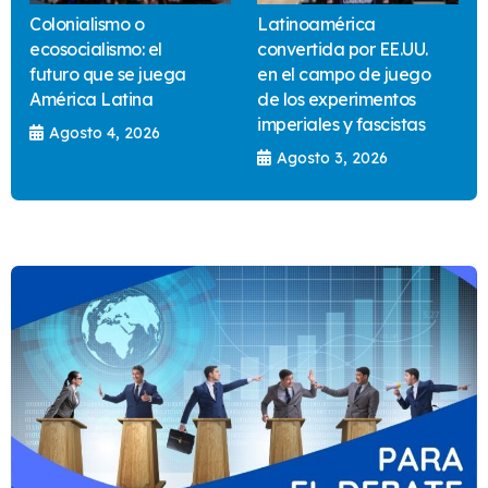
Colonialismo o
Latinoamérica
ecosocialismo: el
convertida por EE.UU.
futuro que se juega
en el campo de juego
América Latina
de los experimentos
imperiales y fascistas
Agosto 4, 2026
Agosto 3, 2026