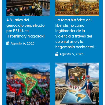
A 81 años del
La farsa histórica del
genocidio perpetrado
liberalismo como
por EE.UU. en
legitimador de la
Hiroshima y Nagasaki
violencia a través del
colonialismo y la
Agosto 6, 2026
hegemonía occidental
Agosto 5, 2026