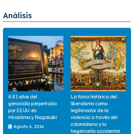
Análisis
A 81 años del
La farsa histórica del
genocidio perpetrado
liberalismo como
por EE.UU. en
legitimador de la
Hiroshima y Nagasaki
violencia a través del
colonialismo y la
Agosto 6, 2026
hegemonía occidental