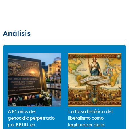
Análisis
A 81 años del
La farsa histórica del
genocidio perpetrado
liberalismo como
por EE.UU. en
legitimador de la