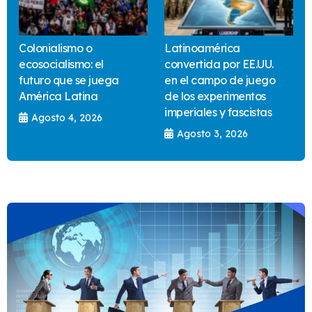
Colonialismo o
Latinoamérica
ecosocialismo: el
convertida por EE.UU.
futuro que se juega
en el campo de juego
América Latina
de los experimentos
imperiales y fascistas
Agosto 4, 2026
Agosto 3, 2026