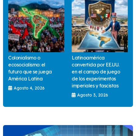
Colonialismo o
Latinoamérica
ecosocialismo: el
convertida por EE.UU.
futuro que se juega
en el campo de juego
América Latina
de los experimentos
imperiales y fascistas
Agosto 4, 2026
Agosto 3, 2026