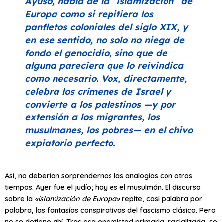
Ayuso, habla de la
“islamización”
de
Europa como si repitiera los
panfletos coloniales del siglo XIX, y
en ese sentido, no solo no niega de
fondo el genocidio, sino que de
alguna pareciera que lo reivindica
como necesario. Vox, directamente,
celebra los crímenes de Israel y
convierte a los palestinos —y por
extensión a los migrantes, los
musulmanes, los pobres— en el chivo
expiatorio perfecto.
Así, no deberían sorprendernos las analogías con otros
tiempos. Ayer fue el judío; hoy es el musulmán. El discurso
sobre la
«islamización de Europa»
repite, casi palabra por
palabra, las fantasías conspirativas del fascismo clásico. Pero
no se detiene ahí. Tras esa enemistad primaria, racializada, se