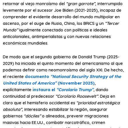
retornar al viejo monroísmo del
“gran garrote”
, interrumpido
levemente por el sucesor Joe Biden (2021-2025), incapaz de
comprender el evidente desarrollo del mundo multipolar en
ascenso, por el auge de Rusia, China, los BRICS y un
“Tercer
Mundo”
igualmente conectado con políticas e ideales
anticoloniales, antimperialistas y con nuevas relaciones
económicas mundiales.
De modo que el segundo gobierno de Donald Trump (2025-
2029) ha iniciado el quinto momento del americanismo al que
podemos definir como neomonroísmo del siglo XXI. De hecho,
el reciente
documento
“National Security Strategy of the
United States of America”
(November 2025)
,
explícitamente
instaura el
“Corolario Trump”
, dando
continuidad al predecesor
“Corolario Roosevelt”
. Deja en
claro que el hemisferio occidental es
“prioridad estratégica
absoluta”
, interesando estabilizar la región, asegurar
gobiernos
“dóciles”
o alineados, prevenir migraciones
masivas hacia EE.UU., combatir narcotráfico, crimen