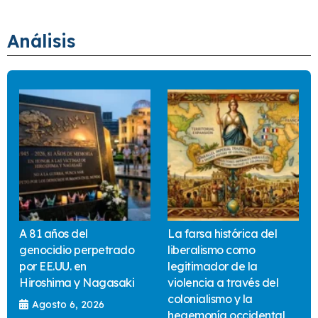
Análisis
A 81 años del
La farsa histórica del
genocidio perpetrado
liberalismo como
por EE.UU. en
legitimador de la
Hiroshima y Nagasaki
violencia a través del
colonialismo y la
Agosto 6, 2026
hegemonía occidental