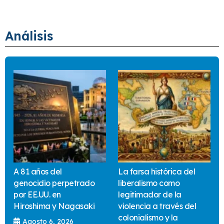
Análisis
A 81 años del
La farsa histórica del
genocidio perpetrado
liberalismo como
por EE.UU. en
legitimador de la
Hiroshima y Nagasaki
violencia a través del
colonialismo y la
Agosto 6, 2026