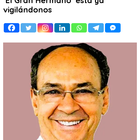
‘El Gran Hermano’ está ya
vigilándonos