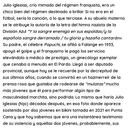
Julio Iglesias, crío mimado del régimen franquista, era un
chico bien del régimen destinado a brillar. Si no era en el
fútbol, sería la canción, o lo que terciase. A su abuelo materno
se le atribuye la autoría de la letra del himno nazista de la
División Azul
“Y la sangre enemiga en sus espaldas/y la
española sangre derramada / tu gloria y hazaña cantarán»
.
Su padre, el célebre
Papuchi
, se afilió a Falange en 1933,
apoyó el golpe y el franquismo le pagó los servicios
elevándolo a médico de prestigio, un ginecólogo ejemplar
que cenaba a menudo en El Pardo. Llegó a ser diputado
provincial, aunque hoy se le recuerde por la decrepitud de
sus últimos años, cuando se convirtió en un hazmerreír de la
prensa rosa que gustaba de rodearse de
“mulatas”
mucho
más jóvenes que él para performar algún tipo de
masculinidad marchita, sino podrida. Lo mismo que haría Julio
Iglesias (hijo) décadas después, en esa foto donde aparece
sostenido por dos jóvenes en bikini tomada en 2021 en Punta
Cana y que hoy sabemos que era una instantánea testimonio
de su violencia y aquellas dos jóvenes, probablemente, sus