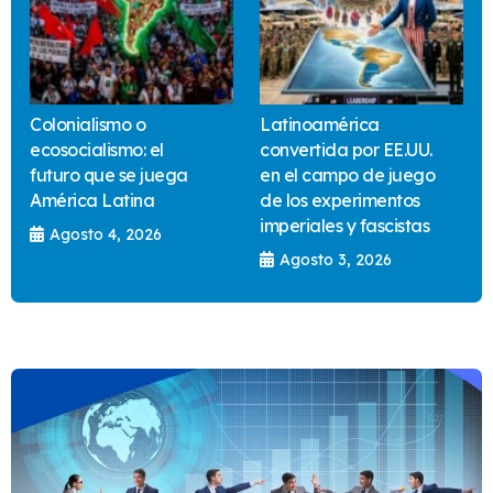
Colonialismo o
Latinoamérica
ecosocialismo: el
convertida por EE.UU.
futuro que se juega
en el campo de juego
América Latina
de los experimentos
imperiales y fascistas
Agosto 4, 2026
Agosto 3, 2026