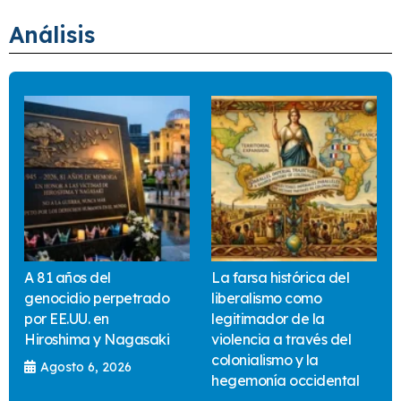
Análisis
A 81 años del
La farsa histórica del
genocidio perpetrado
liberalismo como
por EE.UU. en
legitimador de la
Hiroshima y Nagasaki
violencia a través del
colonialismo y la
Agosto 6, 2026
hegemonía occidental