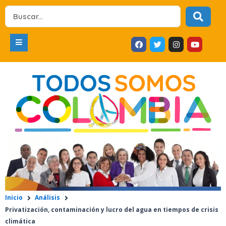
Ir
Search
al
...
contenido
F
T
I
Y
a
w
n
o
c
i
s
u
e
t
t
t
b
t
a
u
o
e
g
b
o
r
r
e
k
a
m
Inicio
Análisis
Privatización, contaminación y lucro del agua en tiempos de crisis
climática