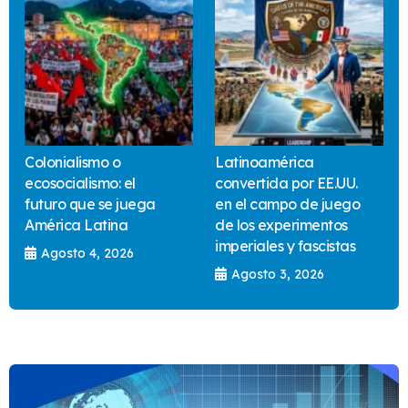
Colonialismo o
Latinoamérica
ecosocialismo: el
convertida por EE.UU.
futuro que se juega
en el campo de juego
América Latina
de los experimentos
imperiales y fascistas
Agosto 4, 2026
Agosto 3, 2026