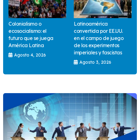
Colonialismo o
Latinoamérica
ecosocialismo: el
convertida por EE.UU.
futuro que se juega
en el campo de juego
América Latina
de los experimentos
imperiales y fascistas
Agosto 4, 2026
Agosto 3, 2026