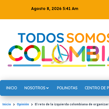
Ir
Agosto 8, 2026 5:41 Am
al
contenido
INICIO
NOSOTROS
POLINOTAS
CENTRO DE 
Inicio
Opinión
El reto de la izquierda colombiana de organiza