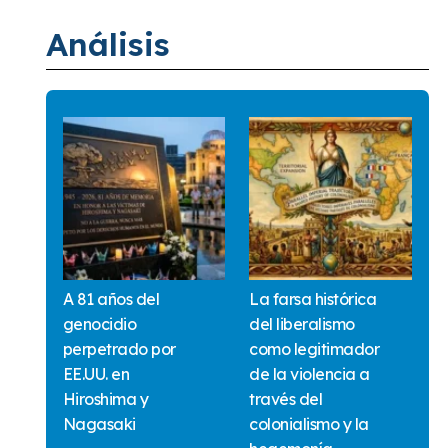
Análisis
A 81 años del
La farsa histórica
genocidio
del liberalismo
perpetrado por
como legitimador
EE.UU. en
de la violencia a
Hiroshima y
través del
Nagasaki
colonialismo y la