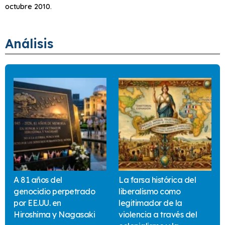
octubre 2010.
Análisis
A 81 años del
La farsa histórica del
genocidio perpetrado
liberalismo como
por EE.UU. en
legitimador de la
Hiroshima y Nagasaki
violencia a través del