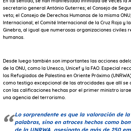
En tal sentido, se han manifestado infinidad de veces la
secretario general António Guterres; el Consejo de Segu
veto; el Consejo de Derechos Humanos de la misma ONU; la
Internacional; el Comité Internacional de la Cruz Roja y 
Ginebra, al igual que numerosas organizaciones civiles 
humanos.
Desde luego también son importantes las acciones adela
de la ONU, como la Unesco, Unicef y la FAO. Especial re
los Refugiados de Palestina en Oriente Próximo (UNRWA), 
como testigo excepcional de las atrocidades que allí se
con las calificaciones hechas por el primer ministro isr
una agencia del terrorismo.
Lo sorprendente es que la valoración de la
palabras, sino en atroces hechos como bom
de la UNRWA, asesinato de más de 250 em