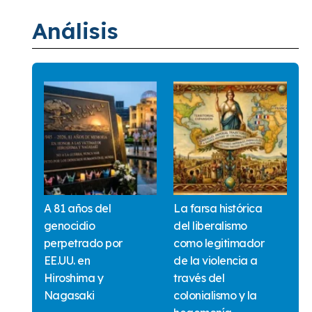
Análisis
A 81 años del
La farsa histórica
genocidio
del liberalismo
perpetrado por
como legitimador
EE.UU. en
de la violencia a
Hiroshima y
través del
Nagasaki
colonialismo y la