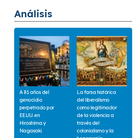
Análisis
A 81 años del
La farsa histórica
genocidio
del liberalismo
perpetrado por
como legitimador
EE.UU. en
de la violencia a
Hiroshima y
través del
Nagasaki
colonialismo y la