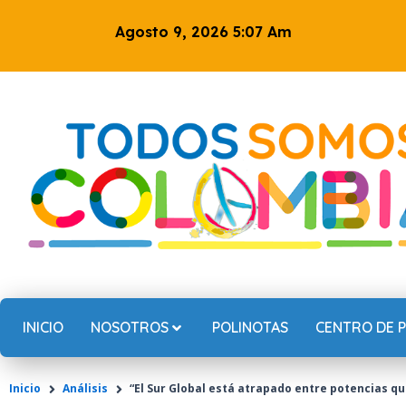
Ir
Agosto 9, 2026 5:07 Am
al
contenido
INICIO
NOSOTROS
POLINOTAS
CENTRO DE 
Inicio
Análisis
“El Sur Global está atrapado entre potencias q