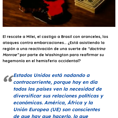
El rescate a Milei, el castigo a Brasil con aranceles, los
ataques contra embarcaciones… ¿Está asistiendo la
región a una reactivación de una suerte de
“doctrina
Monroe”
por parte de Washington para reafirmar su
hegemonía en el hemisferio occidental?
Estados Unidos está nadando a
contracorriente, porque hoy en día
todos los países ven la necesidad de
diversificar sus relaciones políticas y
económicas. América, África y la
Unión Europea (UE) son conscientes
de que hay que hacerlo, lo que