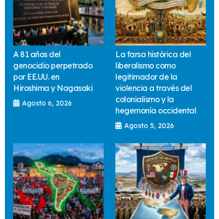
A 81 años del
La farsa histórica del
genocidio perpetrado
liberalismo como
por EE.UU. en
legitimador de la
Hiroshima y Nagasaki
violencia a través del
colonialismo y la
Agosto 6, 2026
hegemonía occidental
Agosto 5, 2026