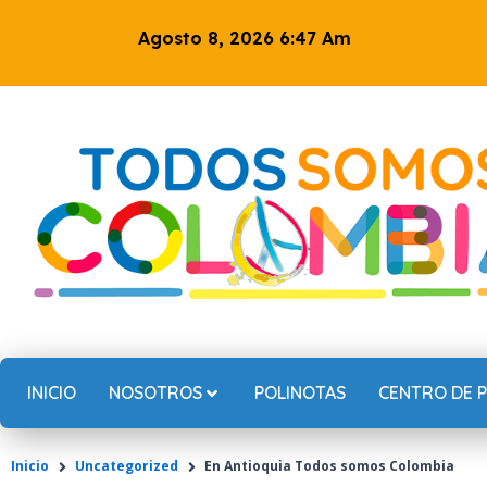
Ir
Agosto 8, 2026 6:47 Am
al
contenido
INICIO
NOSOTROS
POLINOTAS
CENTRO DE 
Inicio
Uncategorized
En Antioquia Todos somos Colombia