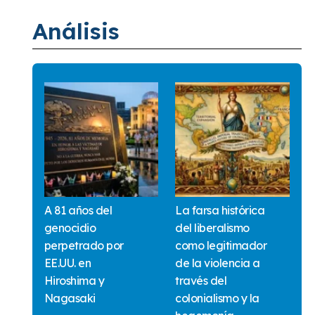
Análisis
A 81 años del
La farsa histórica
genocidio
del liberalismo
perpetrado por
como legitimador
EE.UU. en
de la violencia a
Hiroshima y
través del
Nagasaki
colonialismo y la