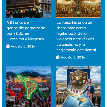
A 81 años del
La farsa histórica del
genocidio perpetrado
liberalismo como
por EE.UU. en
legitimador de la
Hiroshima y Nagasaki
violencia a través del
colonialismo y la
Agosto 6, 2026
hegemonía occidental
Agosto 5, 2026