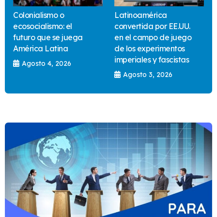
Colonialismo o
Latinoamérica
ecosocialismo: el
convertida por EE.UU.
futuro que se juega
en el campo de juego
América Latina
de los experimentos
imperiales y fascistas
Agosto 4, 2026
Agosto 3, 2026