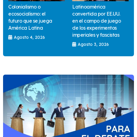
Colonialismo o
Latinoamérica
ecosocialismo: el
convertida por EE.UU.
futuro que se juega
en el campo de juego
América Latina
de los experimentos
imperiales y fascistas
Agosto 4, 2026
Agosto 3, 2026