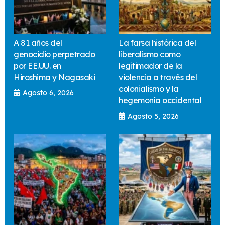
A 81 años del
La farsa histórica del
genocidio perpetrado
liberalismo como
por EE.UU. en
legitimador de la
Hiroshima y Nagasaki
violencia a través del
colonialismo y la
Agosto 6, 2026
hegemonía occidental
Agosto 5, 2026