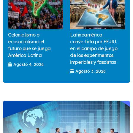
Colonialismo o
Latinoamérica
ecosocialismo: el
convertida por EE.UU.
futuro que se juega
en el campo de juego
América Latina
de los experimentos
imperiales y fascistas
Agosto 4, 2026
Agosto 3, 2026