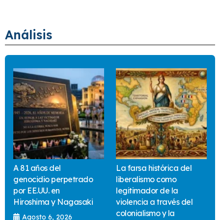
Análisis
A 81 años del
La farsa histórica del
genocidio perpetrado
liberalismo como
por EE.UU. en
legitimador de la
Hiroshima y Nagasaki
violencia a través del
colonialismo y la
Agosto 6, 2026