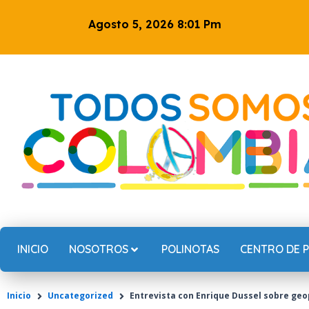
Ir
Agosto 5, 2026 8:01 Pm
al
contenido
INICIO
NOSOTROS
POLINOTAS
CENTRO DE 
Inicio
Uncategorized
Entrevista con Enrique Dussel sobre geo