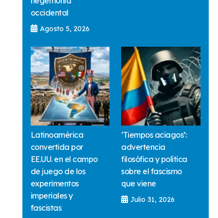
hegemonía
occidental
Agosto 5, 2026
Latinoamérica
‘Tiempos aciagos’:
convertida por
advertencia
EE.UU. en el campo
filosófica y política
de juego de los
sobre el fascismo
experimentos
que viene
imperiales y
Julio 31, 2026
fascistas