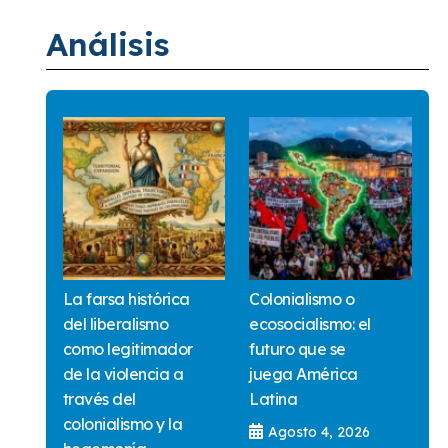
Análisis
La farsa histórica
Colonialismo o
del liberalismo
ecosocialismo: el
como legitimador
futuro que se
de la violencia a
juega América
través del
Latina
colonialismo y la
Agosto 4, 2026