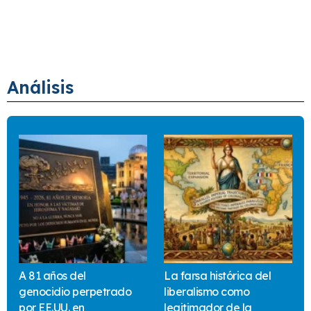
Análisis
A 81 años del
La farsa histórica del
genocidio perpetrado
liberalismo como
por EE.UU. en
legitimador de la