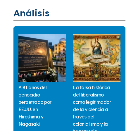
Análisis
A 81 años del
La farsa histórica
genocidio
del liberalismo
perpetrado por
como legitimador
EE.UU. en
de la violencia a
Hiroshima y
través del
Nagasaki
colonialismo y la