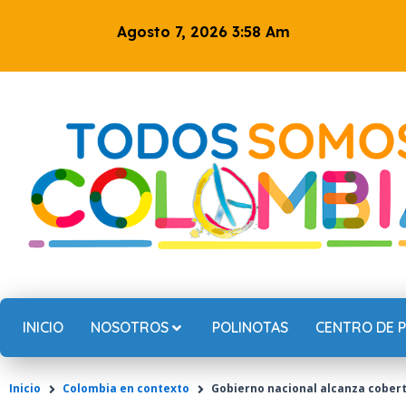
Ir
Agosto 7, 2026 3:58 Am
al
contenido
INICIO
NOSOTROS
POLINOTAS
CENTRO DE 
Inicio
Colombia en contexto
Gobierno nacional alcanza cobertu