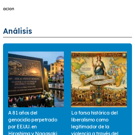
acion
Análisis
A 81 años del
La farsa histórica del
genocidio perpetrado
liberalismo como
por EE.UU. en
legitimador de la
Hiroshima y Nagasaki
violencia a través del