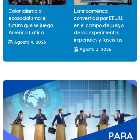
Colonialismo o
Latinoamérica
ecosocialismo: el
convertida por EE.UU.
futuro que se juega
en el campo de juego
América Latina
de los experimentos
imperiales y fascistas
Agosto 4, 2026
Agosto 3, 2026