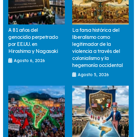
A 81 años del
La farsa histórica del
genocidio perpetrado
liberalismo como
por EE.UU. en
legitimador de la
Hiroshima y Nagasaki
violencia a través del
colonialismo y la
Agosto 6, 2026
hegemonía occidental
Agosto 5, 2026